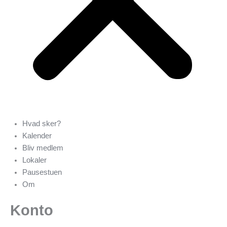
Hvad sker?
Kalender
Bliv medlem
Lokaler
Pausestuen
Om
Konto