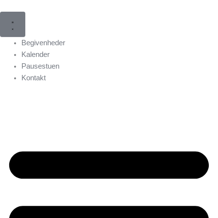
Gå
til
indholdet
Begivenheder
Kalender
Pausestuen
Kontakt