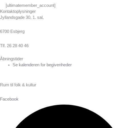
[ultimatemember_account]
Kontaktoplysninger
Jyllandsgade 30, 1. sal,
6700 Esbjerg
Tlf. 26 28 40 46
Åbningstider
Se kalenderen for begivenheder
Rum til folk & kultur
Facebook