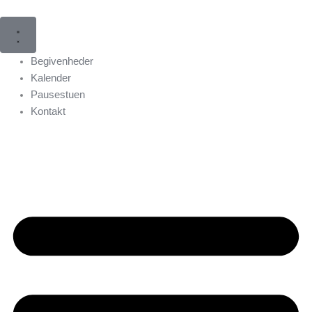
Gå
til
indholdet
Begivenheder
Kalender
Pausestuen
Kontakt