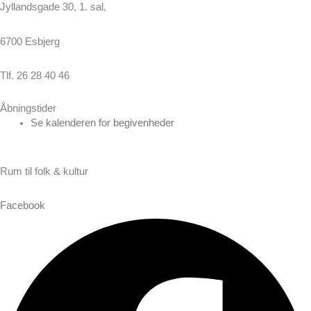
Jyllandsgade 30, 1. sal,
6700 Esbjerg
Tlf. 26 28 40 46
Åbningstider
Se kalenderen for begivenheder
Rum til folk & kultur
Facebook