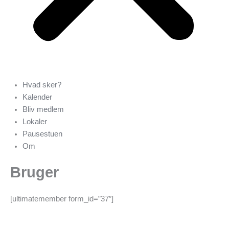
Hvad sker?
Kalender
Bliv medlem
Lokaler
Pausestuen
Om
Bruger
[ultimatemember form_id=”37″]