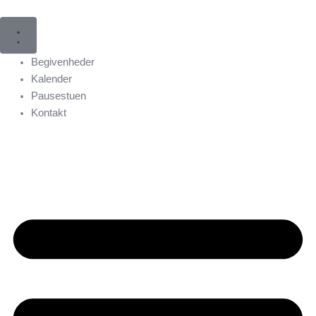
Påkrævet
Gå
til
indholdet
Begivenheder
Kalender
Pausestuen
Kontakt