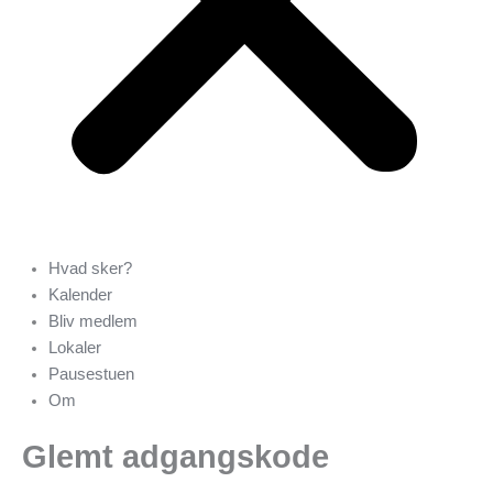
Hvad sker?
Kalender
Bliv medlem
Lokaler
Pausestuen
Om
Glemt adgangskode